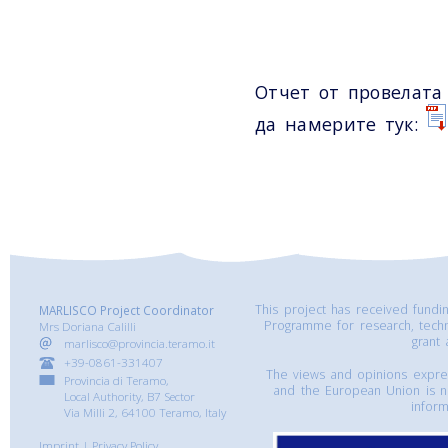
Отчет от провелата
да намерите тук:
This project has received fund
MARLISCO Project Coordinator
Programme for research, tech
Mrs Doriana Calilli
grant
marlisco@provincia.teramo.it
+39-0861-331407
The views and opinions express
Provincia di Teramo,
and the European Union is n
Local Authority, B7 Sector
inform
Via Milli 2, 64100 Teramo, Italy
Imprint
|
Privacy Policy