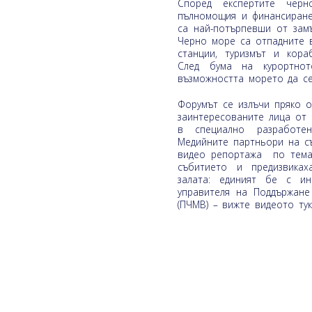
Според експертите черн
пълномощия и финансиране
са най-потърпевши от зам
Черно море са отпадните в
станции, туризмът и кора
След бума на курортнот
възможността морето да се
Форумът се излъчи пряко 
заинтересованите лица от 
в специално разработен
Медийните партньори на с
видео репортажа по темат
събитието и предизвика
залата: единият бе с и
управителя на Поддържане
(ПЧМВ) – вижте видеото тук