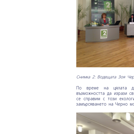
Снимка 2: Водещата Зоя Чер
По време на цялата ди
възможността да изрази с
се справим с този еколог
замърсяването на Черно м