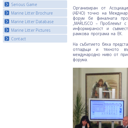
Listview
Serious Game
Watch Troubled Waters
Организиран от Асоциац
(АБЧО) точно на Междунар
Marine Litter Brochure
Start the game
форум бе финалната про
Marine Litter Database
„MARLISCO – Проблемът с 
информираност и съвмест
Marine Litter Pictures
рамкова програма на ЕК.
Contact
На събитието бяха предста
отпадъци и тяхното въ
международно ниво от при
форума.