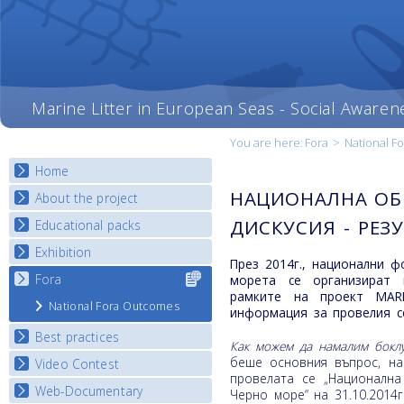
Marine Litter in European Seas - Social Awaren
You are here:
Fora
>
National F
Home
НАЦИОНАЛНА ОБ
About the project
ДИСКУСИЯ - РЕЗ
Educational packs
Objectives
Deliverables
Exhibition
E-learning course round I
През 2014г., национални 
Partners
E-learning course round II
Fora
Select content
National Exhibitions
морета се организират 
News
for your
рамките на проект MAR
E-learning course round III
Exhibition Journey Map
National Fora Outcomes
country
информация за провелия с
E-learning course round IV
Best practices
Как можем да намалим бокл
беше основния въпрос, на
Video Contest
Best Practice Guide
провелата се „Национална
Map Overview
Web-Documentary
National Video Contests
Черно море“ на 31.10.2014г