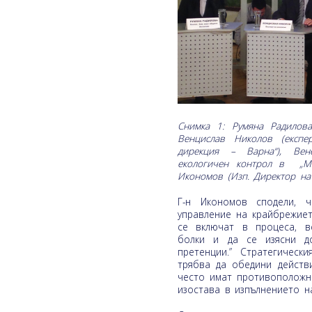
Снимка 1: Румяна Радилова
Венцислав Николов (експе
дирекция – Варна“), Вен
екологичен контрол в „Мо
Икономов (Изп. Директор на
Г-н Икономов сподели, ч
управление на крайбрежиет
се включат в процеса, в
болки и да се изясни д
претенции.” Стратегичес
трябва да обедини действ
често имат противоположн
изостава в изпълнението н