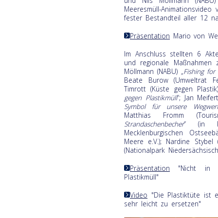
und Nils Möllmann (NABU)
Meeresmüll-Animationsvideo
fester Bestandteil aller 12 n
Präsentation
Mario von We
Im Anschluss stellten 6 Ak
und regionale Maßnahmen zu
Möllmann (NABU) „
Fishing for 
Beate Burow (Umweltrat F
Timrott (Küste gegen Plastik
gegen Plastikmüll
“; Jan Meifer
Symbol für unsere Wegwerf-
Matthias Fromm (Touris
Strandaschenbecher
“ (in K
Mecklenburgischen Ostsee
Meere e.V.); Nardine Stybel 
(Nationalpark Niedersächsisc
Präsentation
"Nicht in m
Plastikmüll"
Video
"Die Plastiktüte ist
sehr leicht zu ersetzen"