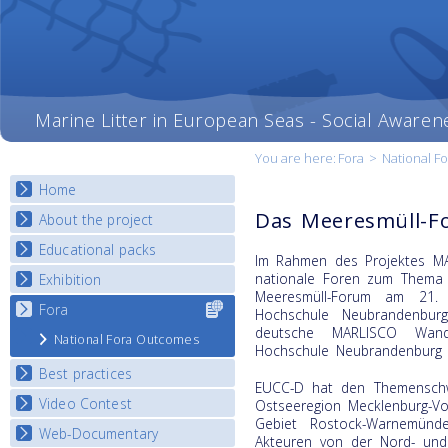
Marine Litter in European Seas - Social Awaren
You are here:
Fora
>
National F
Home
Das Meeresmüll-F
About the project
Educational packs
Objectives
Im Rahmen des Projektes M
Deliverables
nationale Foren zum Thema 
Exhibition
E-learning course round I
Meeresmüll-Forum am 21.
Partners
E-learning course round II
Fora
Select content
National Exhibitions
Hochschule Neubrandenburg
News
for your
E-learning course round III
deutsche MARLISCO Wander
Exhibition Journey Map
National Fora Outcomes
country
Hochschule Neubrandenburg z
E-learning course round IV
Best practices
EUCC-D hat den Themenschw
Video Contest
Best Practice Guide
Ostseeregion Mecklenburg-Vo
Gebiet Rostock-Warnemünde
Map Overview
Web-Documentary
National Video Contests
Akteuren von der Nord- und 