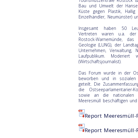
Tourismuszentrale Rostock &
Bau und Umwelt der Hansesta
Küste gegen Plastik, Hallig
Einzelhändler, Neumünster) un
Insgesamt haben 50 Leu
Vertreten waren u.a. der
Rostock-Warnemünde, das 
Geologie (LUNG), der Landtag
Unternehmen, Verwaltung, 
Laufpublikum. Moderier
(Wirtschaftsjournalist).
Das Forum wurde in der Osts
beworben und in sozialen 
geteilt. Die Zusammenfassu
die Ostseeparlamentarier
sowie an die nationalen 
Meeresmüll beschäftigen und 
Report Meeresmüll-
Report Meeresmüll-F