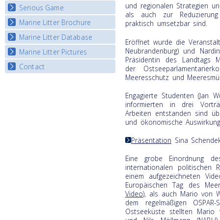
Listview
und regionalen Strategien u
Serious Game
Watch Troubled Waters
als auch zur Reduzierung
Marine Litter Brochure
Start the game
praktisch umsetzbar sind.
Marine Litter Database
Eröffnet wurde die Veranstal
Neubrandenburg) und Nardine
Marine Litter Pictures
Präsidentin des Landtags M
Contact
der Ostseeparlamentari
Meeresschutz und Meeresmüll 
Engagierte Studenten (Jan W
informierten in drei Vort
Arbeiten entstanden sind übe
und ökonomische Auswirkung
Präsentation
Sina Schendek
Eine grobe Einordnung de
internationalen politische
einem aufgezeichneten Vid
Europäischen Tag des Meer
Video
), als auch Mario von W
dem regelmäßigen OSPAR-S
Ostseeküste stellten Mario 