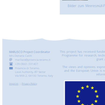
Bilder zum Meeresmüll-
This project has received fund
MARLISCO Project Coordinator
Programme for research, tech
Mrs Doriana Calilli
grant
marlisco@provincia.teramo.it
+39-0861-331407
The views and opinions express
Provincia di Teramo,
and the European Union is n
Local Authority, B7 Sector
inform
Via Milli 2, 64100 Teramo, Italy
Imprint
|
Privacy Policy