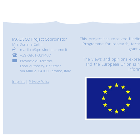
This project has received fund
MARLISCO Project Coordinator
Programme for research, tech
Mrs Doriana Calilli
grant
marlisco@provincia.teramo.it
+39-0861-331407
The views and opinions express
Provincia di Teramo,
and the European Union is n
Local Authority, B7 Sector
inform
Via Milli 2, 64100 Teramo, Italy
Imprint
|
Privacy Policy