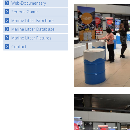
Map Overview
Web-Documentary
National Video Contests
Listview
Serious Game
Watch Troubled Waters
Marine Litter Brochure
Start the game
Marine Litter Database
Marine Litter Pictures
Contact