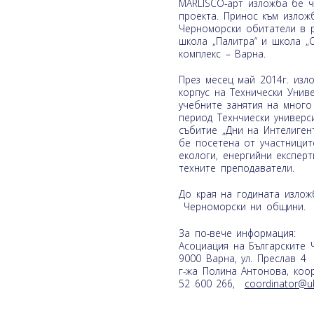
MARLISCO-арт изложба бе ч
проекта. Принос към излож
Черноморски обитатели в р
школа „Палитра“ и школа „
комплекс – Варна.
През месец май 2014г. изл
корпус на Технически Унив
учебните занятия на много 
период Технчиески универс
събитие „Дни на Интелиген
бе посетена от участницит
екологи, енергийни експерт
техните преподаватели.
До края на годината излож
Черноморски ни общини.
За по-вече информация:
Aсоциация на Българските
9000 Варна, ул. Преслав 4
г-жа Полина Антонова, коо
52 600 266,
coordinator@ub