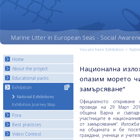
Marine Litter in European Seas - Social Awaren
You are here:
Exhibition
>
Natio
Home
Национална изло
About the project
опазим морето ч
Educational packs
Objectives
Deliverables
Exhibition
Select content
замърсяване“
E-learning course round I
for your
Partners
E-learning course round II
National Exhibitions
country
Официалното откриване 
News
E-learning course round III
Exhibition Journey Map
проведе на 29 Март 201
E-learning course round IV
община Варна и съвпадн
Fora
участниците в национални
от замърсявания“. Изложб
Best practices
National Fora Outcomes
на общината и бе посет
Video Contest
Best Practice Guide
граждани, ученици и учител