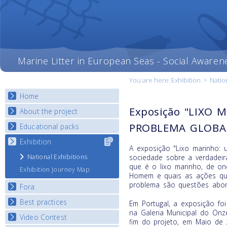
Marine Litter in European Seas - Social Awaren
You are here:
Exhibition
>
Natio
Home
Exposição "LIXO 
About the project
PROBLEMA GLOBA
Educational packs
Objectives
Deliverables
Exhibition
Select content
E-learning course round I
A exposição "Lixo marinho: 
for your
Partners
E-learning course round II
National Exhibitions
sociedade sobre a verdadei
country
News
que é o lixo marinho, de o
E-learning course round III
Exhibition Journey Map
Homem e quais as ações qu
E-learning course round IV
problema são questões abor
Fora
Best practices
National Fora Outcomes
Em Portugal, a exposição f
na Galeria Municipal do Onz
Video Contest
Best Practice Guide
fim do projeto, em Maio de 2