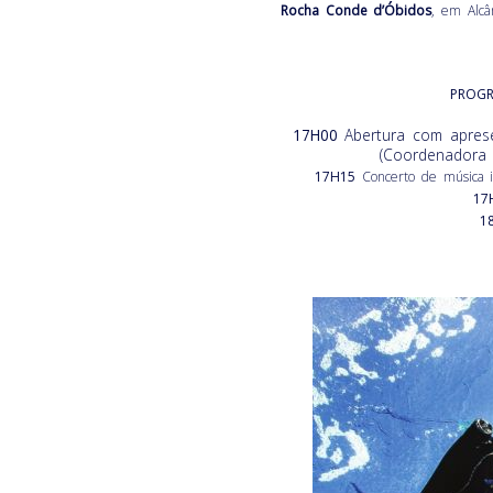
Rocha Conde d’Óbidos
, em Alcân
PROG
17H00
Abertura com aprese
(Coordenadora 
17H15
Concerto de música i
17
1