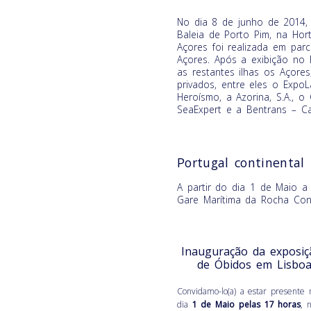
No dia 8 de junho de 2014, 
Baleia de Porto Pim, na Hort
Açores foi realizada em par
Açores. Após a exibição no F
as restantes ilhas os Açores
privados, entre eles o Expo
Heroísmo, a Azorina, S.A., o
SeaExpert e a Bentrans – Car
Portugal continental
A partir do dia 1 de Maio 
Gare Marítima da Rocha Con
Inauguração da exposi
de Óbidos em Lisboa
Convidamo-lo(a) a estar presente
dia
1 de Maio pelas 17 horas
, 