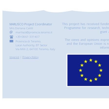
This project has received fund
MARLISCO Project Coordinator
Programme for research, tech
Mrs Doriana Calilli
grant
marlisco@provincia.teramo.it
+39-0861-331407
The views and opinions express
Provincia di Teramo,
and the European Union is n
Local Authority, B7 Sector
inform
Via Milli 2, 64100 Teramo, Italy
Imprint
|
Privacy Policy