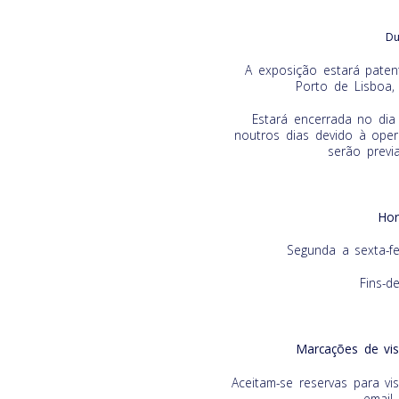
Du
A exposição estará paten
Porto de Lisboa,
Estará encerrada no di
noutros dias devido à oper
serão previ
Hor
Segunda a sexta-f
Fins-d
Marcações de vis
Aceitam-se reservas para vi
email