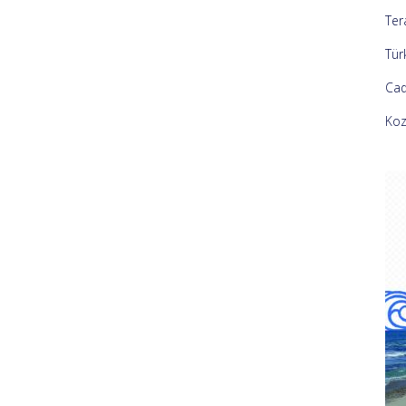
Ter
Tür
Cad
Koz