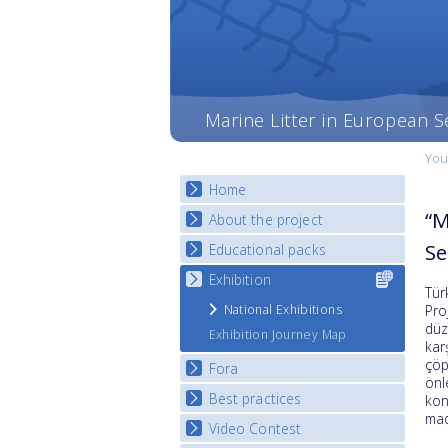
Marine Litter in European S
You
Home
“M
About the project
Se
Educational packs
Objectives
Deliverables
Exhibition
Selec
E-learning course round I
Tür
for y
Partners
E-learning course round II
National Exhibitions
Pro
count
News
düz
E-learning course round III
Exhibition Journey Map
kar
E-learning course round IV
çöp
Fora
önl
Best practices
National Fora Outcomes
kon
mad
Video Contest
Best Practice Guide