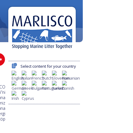
Select content for your country
SCO
”ni
una
niz
una
rgi
çöp