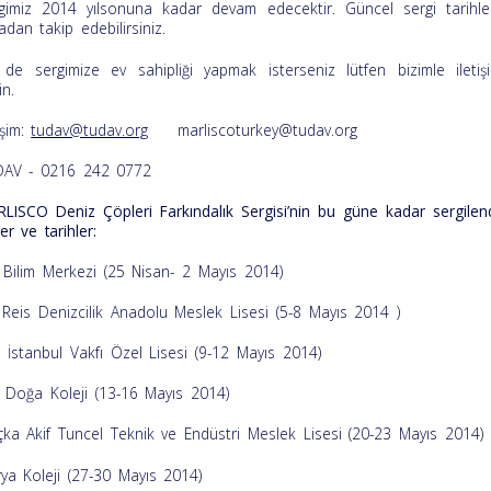
gimiz 2014 yılsonuna kadar devam edecektir. Güncel sergi tarihler
adan takip edebilirsiniz.
 de sergimize ev sahipliği yapmak isterseniz lütfen bizimle iletiş
in.
işim:
tudav@tudav.org
marliscoturkey@tudav.org
AV - 0216 242 0772
LISCO Deniz Çöpleri Farkındalık Sergisi’nin bu güne kadar sergilend
er ve tarihler:
 Bilim Merkezi (25 Nisan- 2 Mayıs 2014)
i Reis Denizcilik Anadolu Meslek Lisesi (5-8 Mayıs 2014 )
 İstanbul Vakfı Özel Lisesi (9-12 Mayıs 2014)
li Doğa Koleji (13-16 Mayıs 2014)
ka Akif Tuncel Teknik ve Endüstri Meslek Lisesi (20-23 Mayıs 2014)
rya Koleji (27-30 Mayıs 2014)