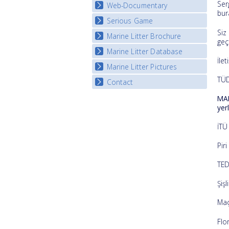
Map Overview
Ser
Web-Documentary
National Video Contests
bur
Listview
Serious Game
Watch Troubled Waters
Siz
Marine Litter Brochure
Start the game
geç
Marine Litter Database
İlet
Marine Litter Pictures
TÜD
Contact
MAR
yerl
İTÜ
Pir
TED
Şiş
Maç
Flo