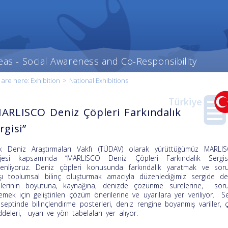
eas - Social Awareness and Co-Responsibility
 are here:
Exhibition
>
National Exhibitions
ARLISCO Deniz Çöpleri Farkındalık
rgisi”
t content
k Deniz Araştırmaları Vakfı (TÜDAV) olarak yürüttüğümüz MARLI
our
jesi kapsamında “MARLISCO Deniz Çöpleri Farkındalık Sergisi
ry
enliyoruz. Deniz çöpleri konusunda farkındalık yaratmak ve sor
şı toplumsal bilinç oluşturmak amacıyla düzenlediğimiz sergide de
lerinin boyutuna, kaynağına, denizde çözünme sürelerine, sor
emek için geliştirilen çözüm önerilerine ve uyarılara yer veriliyor. Se
septinde bilinçlendirme posterleri, deniz rengine boyanmış variller, 
deleri, uyarı ve yön tabelaları yer alıyor.