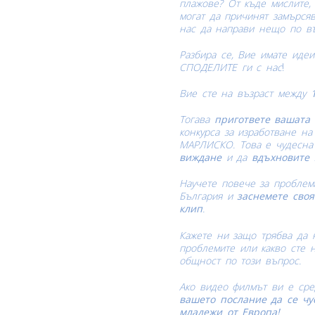
плажове? От къде мислите, 
могат да причинят замърся
нас да направи нещо по в
Разбира се, Вие имате идеи
СПОДЕЛИТЕ ги с нас
!
Вие сте на възраст между
Тогава
пригответе
вашата
конкурса за изработване на
МАРЛИСКО. Това е чудесна
виждане
и да
вдъхнови
те
Научете повече за проблем
България и
заснемете
своя
клип
.
Кажете ни защо трябва да н
проблемите или какво сте 
общност по този въпрос.
Ако видео филмът ви е сре
вашето послание да се ч
младежи от Европа!