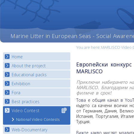
Marine Litter in European Seas - Social Awaren
You are here:
MARLISCO Video 
Home
Европейски конкурс
About the project
MARLISCO
Educational packs
Objectives
Приключи набирането на
Deliverables
Exhibition
E-learning course round I
MARLISCO.
Благодарим на
Partners
E-learning course round II
филмче в срок!
Fora
National Exhibitions
News
E-learning course round III
Тoва е общия канал в You
Exhibition Journey Map
Best practices
National Fora Outcomes
където са качени всички н
E-learning course round IV
Video Contest
Select content
Best Practice Guide
от Германия, Дания, Велико
for your
Испания, Португалия, Итали
Map Overview
National Video Contests
country
Турция.
Listview
Web-Documentary
Вижте какво мислят младит