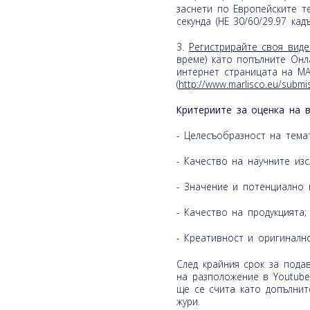
заснети по Европейските т
секунда (НЕ 30/60/29.97 кад
3.
Регистрирайте своя вид
време) като попълните Он
интернет страницата на M
(
http://www.marlisco.eu/submis
Критериите за оценка на 
- Целесъобразност на темат
- Качество на научните изс
- Значение и потенциално 
- Качество на продукцията;
- Креативност и оригиналн
След крайния срок за пода
на разположение в Youtube
ще се счита като допълни
жури.