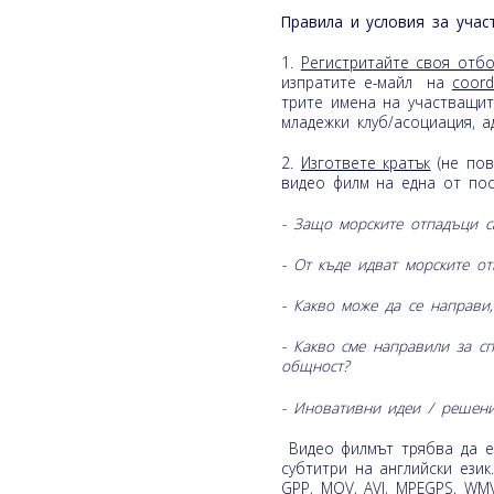
Правила и условия за учас
1.
Регистритайте своя отб
изпратите е-майл на
coord
трите имена на участващит
младежки клуб/асоциация, а
2.
Изгответе кратък
(не пов
видео филм на една от по
- Защо морските отпадъци с
- От къде идват морските о
- Какво може да се направи,
- Какво сме направили за с
общност?
- Иновативни идеи / решени
Видео филмът трябва да е 
субтитри на английски ези
GPP, MOV, AVI, MPEGPS, WMV