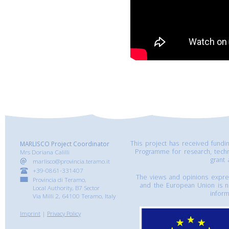
This project has received fund
MARLISCO Project Coordinator
Programme for research, tech
Mrs Doriana Calilli
grant
marlisco@provincia.teramo.it
+39-0861-331407
The views and opinions express
Provincia di Teramo,
and the European Union is n
Local Authority, B7 Sector
inform
Via Milli 2, 64100 Teramo, Italy
Imprint
|
Privacy Policy