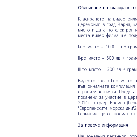
Обявяване на класирането 
Класирането на видео фил
церемония в град Варна, к
място и дата по електронн
места видео филма ще полу
I-во място – 1000 лв + гра
II-ро място – 500 лв + грам
III-то място – 300 лв + гра
Видеото заело I-во място 
във финалната компилация 
страни-участнички. Предст
поканени за участие в цер
2014г. в град Бремен (Герм
"Европейските морски дни'2
Германия ще се поемат от
За повече информация
Националния партньор, отг