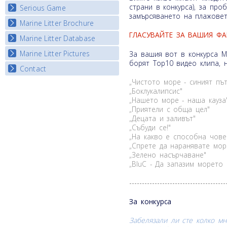
страни в конкурса), за про
Serious Game
Watch Troubled Waters
замърсяването на плажовете
Marine Litter Brochure
Start the game
ГЛАСУВАЙТЕ ЗА ВАШИЯ ФА
Marine Litter Database
Marine Litter Pictures
За вашия вот в конкурса M
борят Top10 видео клипа, 
Contact
„Чистото море - синият пъ
„Боклукалипсис"
„Нашето море - наша кауза
„Приятели с обща цел"
„Децата и заливът"
„Събуди се!"
„На какво е способна чове
„Спрете да наранявате мор
„Зелено насърчаване"
„BluC - Да запазим морето 
--------------------------------------
За конкурса
Забелязали ли сте колко м