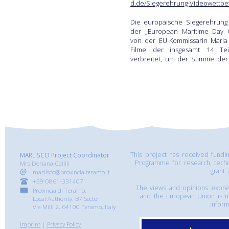
d.de/Siegerehrung-Videowettbew
Die europäische Siegerehrung
der „European Maritime Day C
von der EU-Kommissarin Maria
Filme der insgesamt 14 Te
verbreitet, um der Stimme der
This project has received fund
MARLISCO Project Coordinator
Programme for research, tech
Mrs Doriana Calilli
grant
marlisco@provincia.teramo.it
+39-0861-331407
The views and opinions express
Provincia di Teramo,
and the European Union is n
Local Authority, B7 Sector
inform
Via Milli 2, 64100 Teramo, Italy
Imprint
|
Privacy Policy