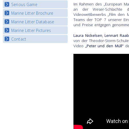
Im Rahmen des „European Mar
Serious Game
Watch Troubled Waters
an der Weser-Schlachte d
Marine Litter Brochure
Start the game
Videowettbewerbs „Film den Mü
Teams der TOP 7 unserer Einl
Marine Litter Database
und Preise entgegen genomm
Marine Litter Pictures
Laura Nickelsen
,
Lennart Raa
Contact
von der Theodor-Storm-Schule
Video
„Peter und den Müll“
den