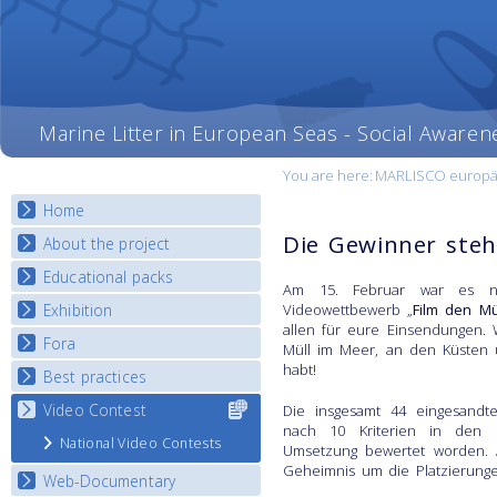
Marine Litter in European Seas - Social Awaren
You are here:
MARLISCO europäi
Home
Die Gewinner steh
About the project
Educational packs
Objectives
Am 15. Februar war es n
Deliverables
Exhibition
Videowettbewerb „
Film den Mü
E-learning course round I
allen für eure Einsendungen. 
Partners
E-learning course round II
Fora
National Exhibitions
Müll im Meer, an den Küsten 
News
E-learning course round III
habt!
Exhibition Journey Map
Best practices
National Fora Outcomes
E-learning course round IV
Video Contest
Select content
Best Practice Guide
Die insgesamt 44 eingesandt
for your
nach 10 Kriterien in den Ka
Map Overview
National Video Contests
country
Umsetzung bewertet worden. 
Listview
Geheimnis um die Platzierungen
Web-Documentary