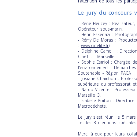
l'attention de tous les partici
Le jury du concours 
- René Heuzey : Réalisateur
Opérateur sous-marin.
- Henri Eskenazi : Photograp
- Rémy De Moras : Producteu
:
www.cinelite.fr
).
- Delphine Camolli : Directio
Cin
éTilt - Marseille.
- Sophie Esmiol : Chargée de
l'environnement - Démarches
Soutenable - Région PACA
- Josiane Chambon : Professe
supérieure du professorat et
- Nardo Vicente : Professeur 
Marseille 3.
- Isabelle Poitou : Directric
Macrodéchets.
Le jury s'est réuni le 5 mar
et les 3 mentions spéciale
Merci à eux pour leurs colla