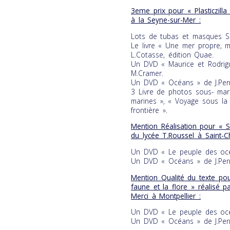
3eme prix pour « Plasticzilla
à la Seyne-sur-Mer :
Lots de tubas et masques S
Le livre « Une mer propre, mi
L.Cotasse, édition Quae.
Un DVD « Maurice et Rodrigu
M.Cramer.
Un DVD « Océans » de J.Perri
3 Livre de photos sous- mari
marines », « Voyage sous la 
frontière ».
Mention Réalisation pour « S
du lycée T.Roussel à Saint-Ch
Un DVD « Le peuple des océa
Un DVD « Océans » de J.Perri
Mention Qualité du texte po
faune et la flore » réalisé 
Merci à Montpellier :
Un DVD « Le peuple des océa
Un DVD « Océans » de J.Perri