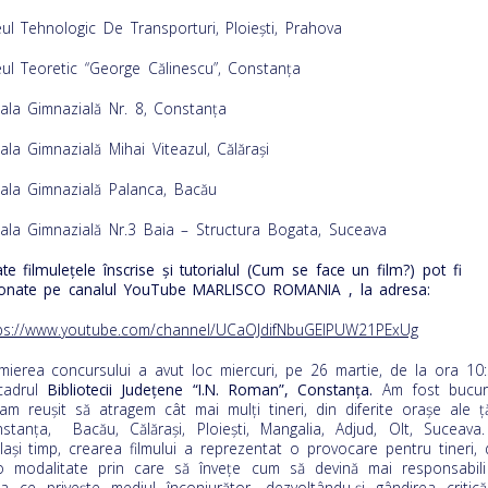
eul Tehnologic De Transporturi, Ploiești, Prahova
eul Teoretic “George Călinescu”, Constanța
ala Gimnazială Nr. 8, Constanța
ala Gimnazială Mihai Viteazul, Călărași
ala Gimnazială Palanca, Bacău
ala Gimnazială Nr.3 Baia – Structura Bogata, Suceava
te filmulețele înscrise și tutorialul (Cum se face un film?) pot fi
ionate pe canalul YouTube MARLISCO ROMANIA , la adresa:
ps://www.youtube.com/channel/UCaOJdifNbuGElPUW21PExUg
mierea concursului a avut loc miercuri, pe 26 martie, de la ora 10:
cadrul
Bibliotecii Județene “I.N. Roman”, Constanța.
Am fost bucur
am reuşit să atragem cât mai mulţi tineri, din diferite orașe ale ţăr
stanța, Bacău, Călărași, Ploiești, Mangalia, Adjud, Olt, Suceava.
laşi timp, crearea filmului a reprezentat o provocare pentru tineri, 
o modalitate prin care să învețe cum să devină mai responsabili
a ce privește mediul înconjurător, dezvoltându-și gândirea critică