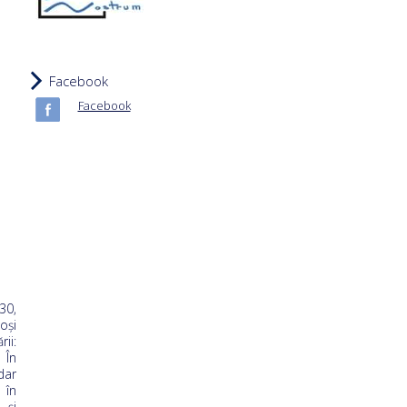
Facebook
Facebook
30,
oşi
ii:
 În
dar
 în
 şi