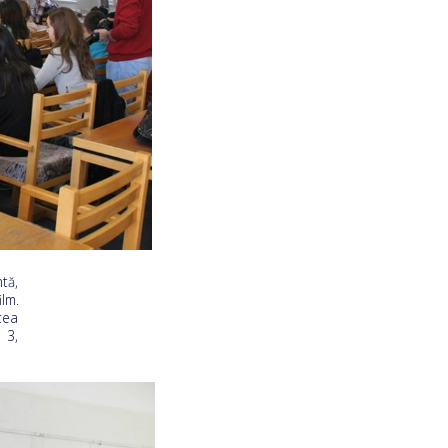
tă,
lm.
tea
 3,