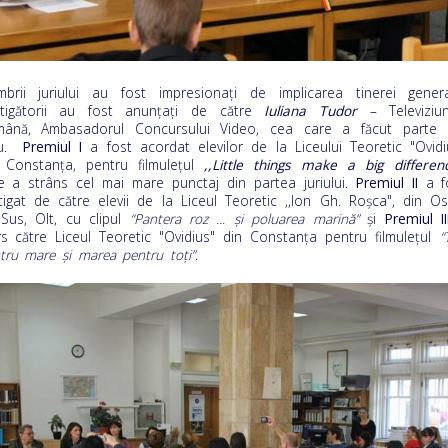
brii juriului au fost impresionaţi de implicarea tinerei generaţ
tigătorii au fost anunțați de către
Iuliana Tudor
– Televiziu
ână, Ambasadorul Concursului Video, cea care a făcut parte 
iu.
Premiul I
a fost acordat elevilor de la Liceului Teoretic "Ovidi
 Constanța, pentru filmulețul
,,Little things make a big differen
e a strâns cel mai mare punctaj din partea juriului.
Premiul II
a f
tigat de către elevii de la Liceul Teoretic ,,Ion Gh. Roșca", din Os
Sus, Olt, cu clipul
“Pantera roz ... și poluarea marin
ă
”
și
Premiul II
s către Liceul Teoretic "Ovidius" din Constanța pentru filmuleţul
“
tru mare și marea pentru toți”
.