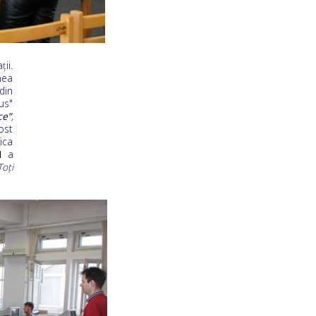
ii.
nea
din
us"
ce”
,
ost
ica
I
a
Toți