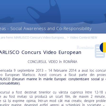
eas - Social Awareness and Co-Responsibility
 are here:
MARLISCO Concurs Video Europea...
>
Video Contest NEW
ARLISCO Concurs Video European
CONCURSUL VIDEO în ROMÂNIA
perioada 9 septembrie 2013 – 14 februarie 2014 a avut loc concur
eo European Marlisco. Acest concurs a făcut parte din proiec
LISCO (Deșeuri marine în mările Europei: conștientizare social și 
ponsabilitate).
t content
our
cursul a fost destinat tinerilor cu vârsta cuprinsă între 12-18 a
ry
e au fost invitați să producă un scurt film, de maxim 2 minute,
e să îşi exprime opinia, într-un mod cât mai creativ, despre probl
eurilor marine, devenind astfel agenţi ai schimbării în societate –