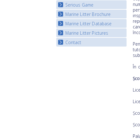
num
Serious Game
Watch Troubled Waters
per
Marine Litter Brochure
Start the game
ins
rep
Marine Litter Database
car
înc
Marine Litter Pictures
Contact
Pen
tut
sub
În 
Șco
Lic
Lic
Șco
Șco
Pal