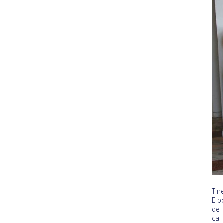
Tin
E-b
de 
ca 