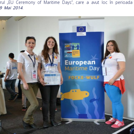
rul „EU Ceremony of Maritime Days”, care a avut loc în perioad
9 Mai 2014
.