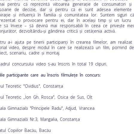
ai pentru că reprezintă viitoarea generaţie de consumatori şi
soane de decizie, dar şi pentru că ei sunt adesea elemente
piraţie şi influenţă în familia şi comunitatea lor. Suntem siguri c
rezentat o provocare pentru ei, dar în același timp și un lucru 
e să învețe – să devină mai responsabili în ceea ce privește med
onjurător, dezvoltându-și gândirea critică şi cetăţenia activă.
tru a-i ajuta pe tinerii participanți în crearea filmelor, am realizat
orial video, despre modul în care se realizează un film, pornind de
iect, scenariu, cadre și montaj.
cadrul concursului video s-au înscris în total 19 clipuri.
lile participante care au înscris filmulețe în concurs:
eul Teoretic "Ovidius", Constanța
eul Teoretic ,,Ion Gh. Rosca", Osica de Sus, Olt
ala Gimnazială "Principele Radu", Adjud, Vrancea
ala Gimnazială Nr.3, Mangalia, Constanța
atul Copiilor Bacău, Bacău