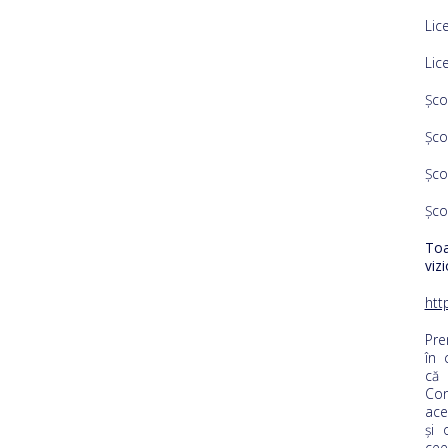
Lic
Lic
Șco
Șco
Șco
Șco
Toa
viz
htt
Pre
în 
că 
Con
ace
și 
cee