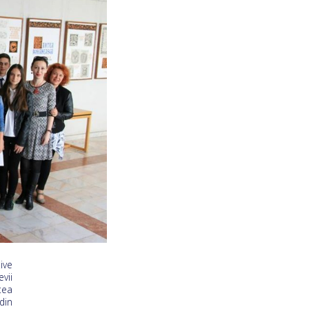
ive
vii
tea
din