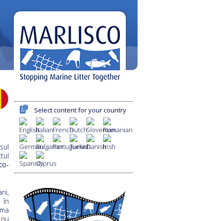
Select content for your country
sul
tul
co-
ni,
 în
ema
 nu