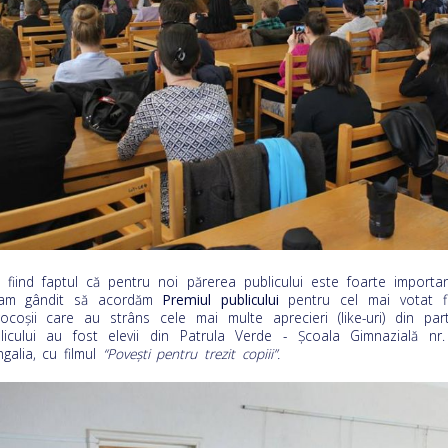
 fiind faptul că pentru noi părerea publicului este foarte importan
-am gândit să acordăm
Premiul publicului
pentru cel mai votat fi
ocoșii care au strâns cele mai multe aprecieri (like-uri) din par
licului au fost elevii din Patrula Verde - Școala Gimnazială nr.
galia, cu filmul
“Povești pentru trezit copii
i
”.