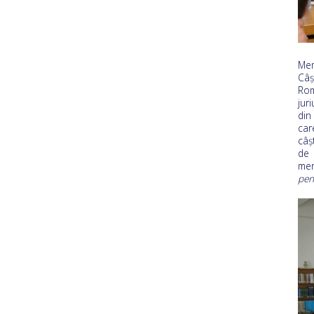
Mem
Câș
Rom
jur
din
car
câș
de 
mer
pen