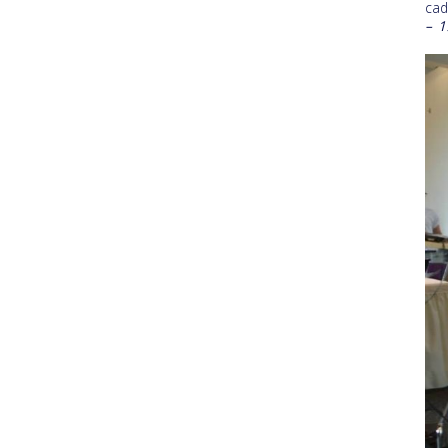
cad
– 1