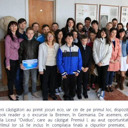
erii câştigători au primit jocuri eco, iar cei de pe primul loc, dispozit
ook reader și o excursie la Bremen, în Germania. De asemeni, ele
la Liceul “Ovidius”, care au câștigat Premiul I, au avut oportunita
filmul lor să fie inclus în compilaţia finală a clipurilor premiate, 