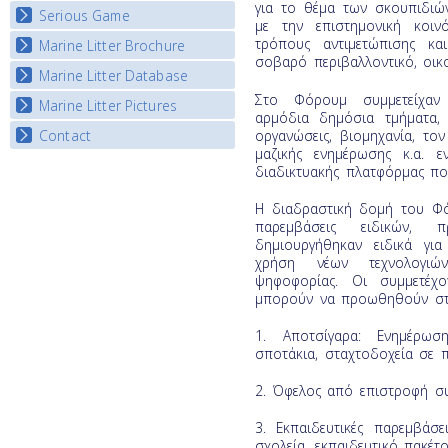
Listview
για το θέμα των σκουπιδιών
Serious Game
Watch Troubled Waters
με την επιστημονική κοιν
τρόπους αντιμετώπισης κα
Marine Litter Brochure
Start the game
σοβαρό περιβαλλοντικό, οικ
Marine Litter Database
Στο Φόρουμ συμμετείχαν
Marine Litter Pictures
αρμόδια δημόσια τμήματα, 
οργανώσεις, βιομηχανία, τον
Contact
μαζικής ενημέρωσης κ.α.
διαδικτυακής πλατφόρμας π
Η διαδραστική δομή του Φό
παρεμβάσεις ειδικών,
δημιουργήθηκαν ειδικά γι
χρήση νέων τεχνολογι
ψηφοφορίας. Οι συμμετέχο
μπορούν να προωθηθούν στ
1. Αποτσίγαρα: Ενημέρω
σποτάκια, σταχτοδοχεία σε π
2. Όφελος από επιστροφή συ
3. Εκπαιδευτικές παρεμβάσ
σχολεία, εκπαιδευτικό πακέτο