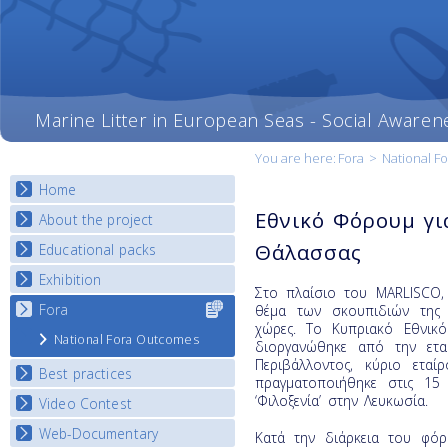
Marine Litter in European Seas - Social Awaren
You are here:
Fora
>
National F
Home
Εθνικό Φόρουμ γι
About the project
Θάλασσας
Educational packs
Objectives
Deliverables
Exhibition
E-learning course round I
Στο πλαίσιο του MARLISCO,
Partners
E-learning course round II
Fora
Select content
National Exhibitions
θέμα των σκουπιδιών της 
News
for your
χώρες. Το Κυπριακό Εθνικ
E-learning course round III
Exhibition Journey Map
National Fora Outcomes
country
διοργανώθηκε από την ετα
E-learning course round IV
Περιβάλλοντος, κύριο ετα
Best practices
πραγματοποιήθηκε στις 15
‘Φιλοξενία’ στην Λευκωσία.
Video Contest
Best Practice Guide
Map Overview
Web-Documentary
National Video Contests
Κατά την διάρκεια του φόρο