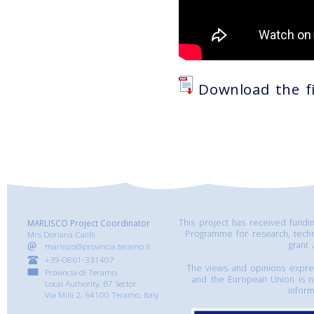
Download the fi
This project has received fund
MARLISCO Project Coordinator
Programme for research, tech
Mrs Doriana Calilli
grant
marlisco@provincia.teramo.it
+39-0861-331407
The views and opinions express
Provincia di Teramo,
and the European Union is n
Local Authority, B7 Sector
inform
Via Milli 2, 64100 Teramo, Italy